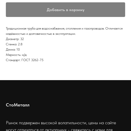
Добавить в корзину
Традиционная труба для водоснабжения, отопления и газопроводов. Отличается
надёжностью и долговечностью в эксплуатации.
Диаметр: 32
Стенка: 2.8
Длина: 10
Мерность: м/д
Стандарт: ГОСТ 3262-75
СтоМеталл
Рынок подвержен высокой волатильности, цены на сайте
могут отличаться от актуальных - свяжитесь с нами для