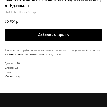
д, Ед.изм.: т
SKU:
ТРБВГП 20 2.8 6 м/д т
75 951
р.
Добавить в корзину
Традиционная труба для водоснабжения, отопления и газопроводов. Отличается
надёжностью и долговечностью в эксплуатации.
Диаметр: 20
Стенка: 2.8
Длина: 6
Мерность: м/д