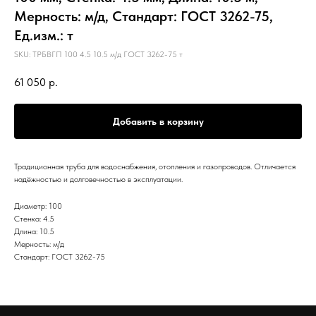
Мерность: м/д, Стандарт: ГОСТ 3262-75,
Ед.изм.: т
SKU:
ТРБВГП 100 4.5 10.5 м/д ГОСТ 3262-75 т
61 050
р.
Добавить в корзину
Традиционная труба для водоснабжения, отопления и газопроводов. Отличается
надёжностью и долговечностью в эксплуатации.
Диаметр: 100
Стенка: 4.5
Длина: 10.5
Мерность: м/д
Стандарт: ГОСТ 3262-75