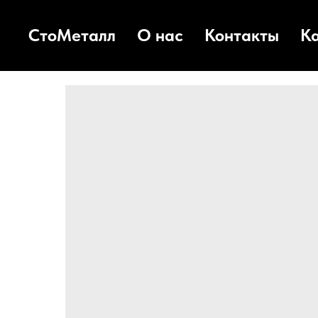
СтоМеталл
О нас
Контакты
К