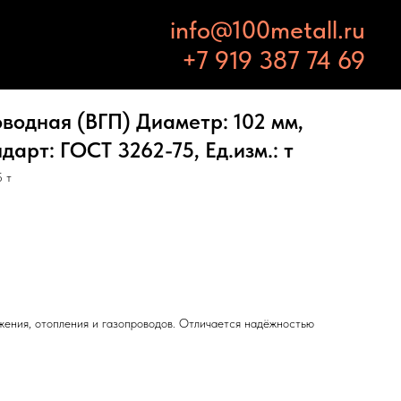
info@100metall.ru
+7 919 387 74 69
водная (ВГП) Диаметр: 102 мм,
дарт: ГОСТ 3262-75, Ед.изм.: т
 т
жения, отопления и газопроводов. Отличается надёжностью