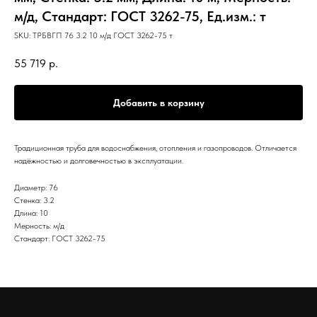
м/д, Стандарт: ГОСТ 3262-75, Ед.изм.: т
SKU:
ТРБВГП 76 3.2 10 м/д ГОСТ 3262-75 т
55 719
р.
Добавить в корзину
Традиционная труба для водоснабжения, отопления и газопроводов. Отличается
надёжностью и долговечностью в эксплуатации.
Диаметр: 76
Стенка: 3.2
Длина: 10
Мерность: м/д
Стандарт: ГОСТ 3262-75