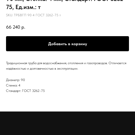
75, Ед.изм.: т
SKU:
ТРБВГП 90 4 ГОСТ 3262-75 т
66 240
р.
Добавить в корзину
Традиционная труба для водоснабжения, отопления и газопроводов. Отличается
надёжностью и долговечностью в эксплуатации.
Диаметр: 90
Стенка: 4
Стандарт: ГОСТ 3262-75